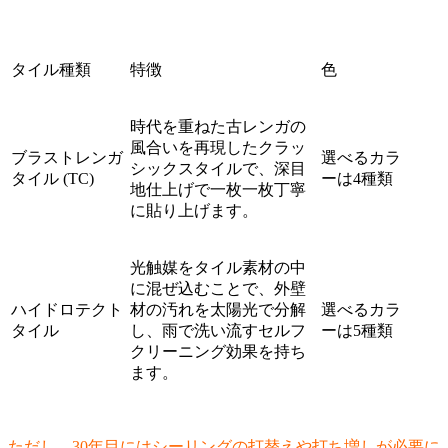
タイル種類
特徴
色
時代を重ねた古レンガの
風合いを再現したクラッ
ブラストレンガ
選べるカラ
シックスタイルで、深目
タイル (TC)
ーは4種類
地仕上げで一枚一枚丁寧
に貼り上げます。
光触媒をタイル素材の中
に混ぜ込むことで、外壁
ハイドロテクト
材の汚れを太陽光で分解
選べるカラ
タイル
し、雨で洗い流すセルフ
ーは5種類
クリーニング効果を持ち
ます。
ただし、30年目にはシーリングの打替えや打ち増しが必要に