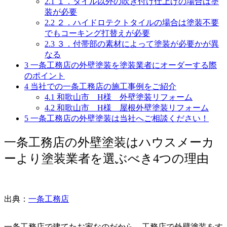
2.1
１．タイル以外の吹き付け仕上げの場合は塗
装が必要
2.2
２．ハイドロテクトタイルの場合は塗装不要
でもコーキング打替えが必要
2.3
３．付帯部の素材によって塗装が必要かが異
なる
3
一条工務店の外壁塗装を塗装業者にオーダーする際
のポイント
4
当社での一条工務店の施工事例をご紹介
4.1
和歌山市 H様 外壁塗装リフォーム
4.2
和歌山市 H様 屋根外壁塗装リフォーム
5
一条工務店の外壁塗装は当社へご相談ください！
一条工務店の外壁塗装はハウスメーカ
ーより塗装業者を選ぶべき4つの理由
出典：
一条工務店
一条工務店で建てたお家なのだから、工務店で外壁塗装をす