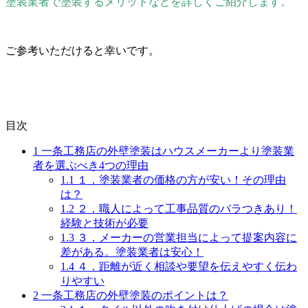
塗装業者で塗装するメリットなどを詳しくご紹介します。
ご参考いただけると幸いです。
目次
1
一条工務店の外壁塗装はハウスメーカーより塗装業
者を選ぶべき4つの理由
1.1
１．塗装業者の価格の方が安い！その理由
は？
1.2
２．職人によって工事品質のバラつきあり！
経験と技術が必要
1.3
３．メーカーの営業担当によって提案内容に
差がある。塗装業者は安心！
1.4
４．距離が近く相談や要望を伝えやすく伝わ
りやすい
2
一条工務店の外壁塗装のポイントは？