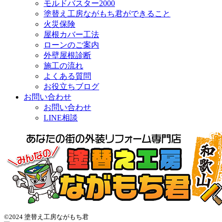
モルドバスター2000
塗替え工房ながもち君ができること
火災保険
屋根カバー工法
ローンのご案内
外壁屋根診断
施工の流れ
よくある質問
お役立ちブログ
お問い合わせ
お問い合わせ
LINE相談
©2024 塗替え工房ながもち君