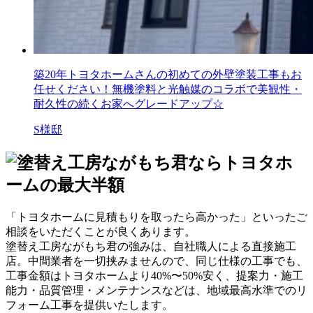
築20年トヨタホームさんの初めての外壁塗装工事もお
任せください！無機塗料と光触媒のコラボで美観性・
耐久性の続くお家へグレードアップ☆
S様邸
「トヨタホームに見積もりを取ったら高かった」といったご
相談をいただくことが良くあります。
塗替え工房ながもち君の強みは、自社職人による直接施工
店。中間業者を一切挟みませんので、
同じ仕様の工事でも、
工事金額はトヨタホームより40%〜50%安く
、提案力・施工
能力・品質管理・メンテナンスなどは、
地域最高水準でのリ
フォーム工事を提供いたします
。