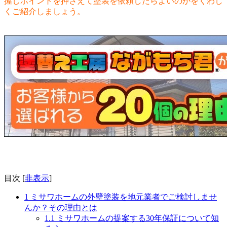
握しポイントを押さえて塗装を依頼したらよいのかをくわし
くご紹介しましょう。
目次
[
非表示
]
1
ミサワホームの外壁塗装を地元業者でご検討しませ
んか？その理由とは
1.1
ミサワホームの提案する30年保証について知