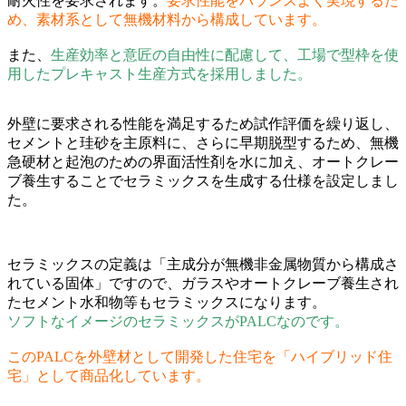
耐火性を要求されます。
要求性能をバランスよく実現するた
め、素材系として無機材料から構成しています。
また、
生産効率と意匠の自由性に配慮して、工場で型枠を使
用したプレキャスト生産方式を採用しました。
外壁に要求される性能を満足するため試作評価を繰り返し、
セメントと珪砂を主原料に、さらに早期脱型するため、無機
急硬材と起泡のための界面活性剤を水に加え、オートクレー
ブ養生することでセラミックスを生成する仕様を設定しまし
た。
セラミックスの定義は「主成分が無機非金属物質から構成さ
れている固体」ですので、ガラスやオートクレーブ養生され
たセメント水和物等もセラミックスになります。
ソフトなイメージのセラミックスがPALCなのです。
このPALCを外壁材として開発した住宅を「ハイブリッド住
宅」として商品化しています。