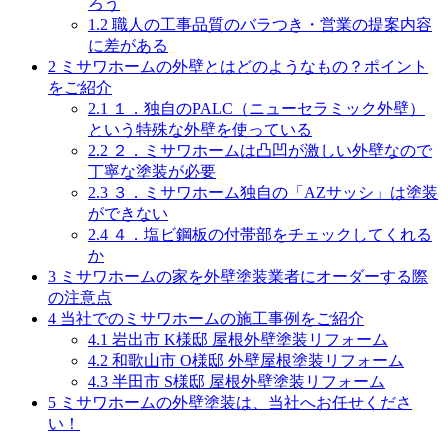
ろう
1.2
職人の工事品質のバラつき・営業の提案内容
に差がある
2
ミサワホームの外壁とはどのようなもの？ポイント
をご紹介
2.1
１．独自のPALC（ニューセラミック外壁）
という特殊な外壁を使っている
2.2
２．ミサワホームは凸凹が激しい外壁なので
丁寧な塗装が必要
2.3
３．ミサワホーム独自の「AZサッシ」は塗装
ができない
2.4
４．塩ビ鋼板の付帯部をチェックしてくれる
か
3
ミサワホームの家を外壁塗装業者にオーダーする際
の注意点
4
当社でのミサワホームの施工事例をご紹介
4.1
岩出市 K様邸 屋根外壁塗装リフォーム
4.2
和歌山市 O様邸 外壁屋根塗装リフォーム
4.3
半田市 S様邸 屋根外壁塗装リフォーム
5
ミサワホームの外壁塗装は、当社へお任せくださ
い！