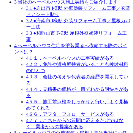
3
当社のへーベルハウス施工実績をご紹介します！
3.1
●岩出市 I様邸 外壁塗装リフォーム工事／玄関
ドアシート貼り
3.2
●海南市 I様邸 外装リフォーム工事／屋根カバ
ー工法
3.3
●和歌山市 F様邸 屋根外壁塗装リフォーム工
事
4
へーベルハウス住宅を塗装業者へ依頼する際のポイ
ントは？
4.1
１．へーベルハウスの工事実績がある
4.2
２．免許や資格所持者がいることも検討材料
のひとつ
4.3
３．会社の考えや代表者の経歴を開示してい
る
4.4
４．見積書の価格が一目でわかる明快さがあ
る
4.5
５．施工前点検をしっかりと行い、よく見極
めてくれる
4.6
６．アフターフォローサービスがある
4.7
７．こちらからの質問に応えるだけではな
く、業者からの提案がある
5
へーベルハウスの外壁塗装・屋根工事は当社にお任