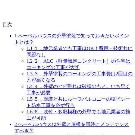
目次
1
へーベルハウスの外壁塗装で知っておきたいポイン
トとは？
1.1
１．地元業者でも工事はOK！費用・技術共に
問題なし
1.2
２．ALC（軽量気泡コンクリート）の住宅は
コーキングの工事が大切
1.3
３．外壁塗装のコーキングの工事費は2回目の
方が高くなる
1.4
４．外壁のヒビ割れは破損のもと。いち早く
工事が必要
1.5
５．塗装と共にルーフバルコニーの塩ビシー
ト防水工事を必ず行う
1.6
６．吹付・多彩模様の外壁でも地元業者の施
工が可能
2
へーベルハウスは外壁と屋根を同時にメンテナンス
すべき？