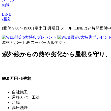
メール
相談
LINE
相談
[受付]9:00〜19:00 [定休日]月曜日
メール･LINEは24時間受付
屋根カバー工法 スーパーガルテクト
紫外線からの熱や劣化から屋根を守り
69.8
万円~
(税抜)
自社施工
屋根カバー工法
足場
高圧洗浄