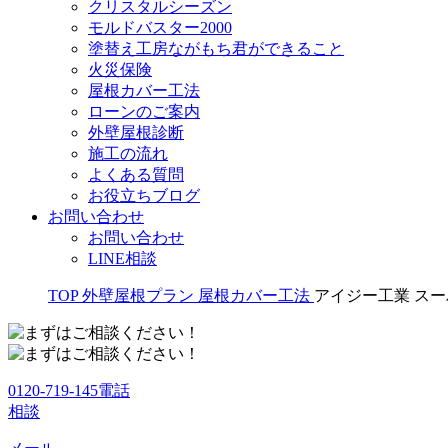
クリスタルシーズン
モルドバスター2000
塗替え工房ながもち君ができること
火災保険
屋根カバー工法
ローンのご案内
外壁屋根診断
施工の流れ
よくある質問
お役立ちブログ
お問い合わせ
お問い合わせ
LINE相談
TOP
外壁屋根プラン
屋根カバー工法
アイジー工業 ス
0120-719-145
電話
相談