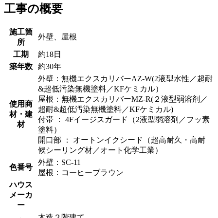
工事の概要
施工箇
外壁、屋根
所
工期
約18日
築年数
約30年
外壁：無機エクスカリバーAZ-W(2液型水性／超耐
&超低汚染無機塗料／KFケミカル）
屋根：無機エクスカリバーMZ-R(２液型弱溶剤／
使用商
超耐&超低汚染無機塗料／KFケミカル)
材・建
付帯 ： 4Fイージスガード（2液型弱溶剤／フッ素
材
塗料）
開口部 ： オートンイクシード（超高耐久・高耐
候シーリング材／オート化学工業）
外壁：SC-11
色番号
屋根：コーヒーブラウン
ハウス
メーカ
ー
木造２階建て