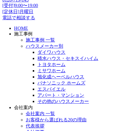
[受付]9:00〜19:00
[定休日]月曜日
電話で相談する
HOME
施工事例
施工事例 一覧
ハウスメーカー別
ダイワハウス
積水ハウス・セキスイハイム
トヨタホーム
ミサワホーム
旭化成ヘーベルハウス
パナソニック ホームズ
エスバイエル
アパート・マンション
その他のハウスメーカー
会社案内
会社案内 一覧
お客様から選ばれる20の理由
代表挨拶