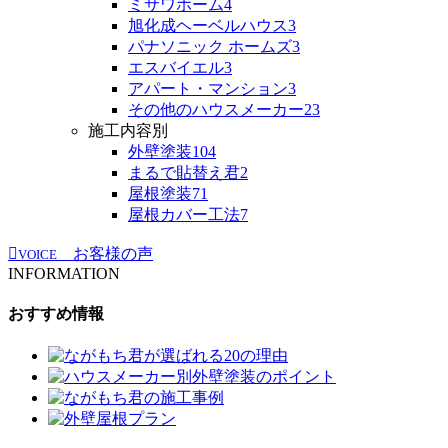
ミサワホーム
4
旭化成ヘーベルハウス
3
パナソニック ホームズ
3
エスバイエル
3
アパート・マンション
3
その他のハウスメーカー
23
施工内容別
外壁塗装
104
まるで貼替え君
2
屋根塗装
71
屋根カバー工法
7
お客様の声
VOICE
INFORMATION
おすすめ情報