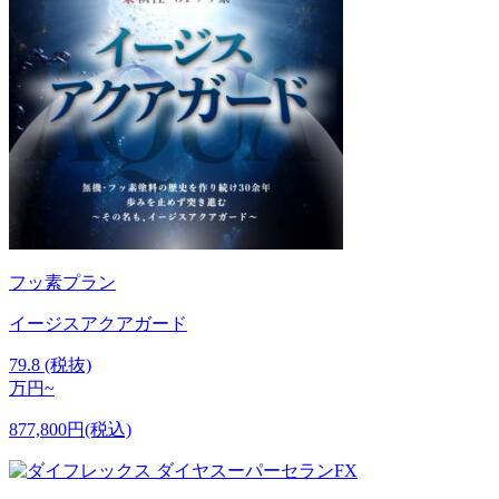
フッ素プラン
イージスアクアガード
79.8
(税抜)
万円~
877,800円(税込)