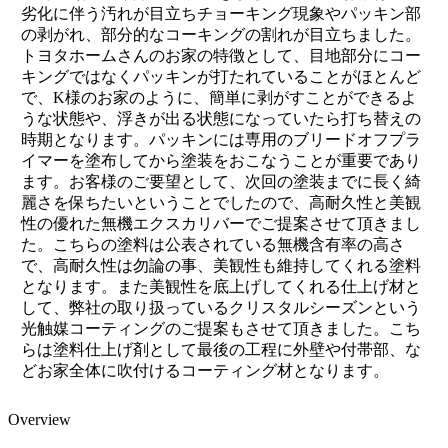
劣化に伴う汚れが目立ちチョーキング現象やパッキン部
の剥がれ、部分的なコーキングの割れが目立ちました。
トヨタホームさんのお家の特徴として、目地部分にコー
キングではなくパッキンが打たれていることがほとんど
で、K様のお家のように、簡単に剥がすことができるよ
うな状態や、浮きが出る状態になっていたら打ち替えの
時期となります。パッキンには専用のブリードオフプラ
イマーを塗布してから塗装をおこなうことが重要であり
ます。お客様のご要望として、次回の塗装までに長く綺
麗さを保ちたいということでしたので、高耐久性と美観
性の優れた無機エクスカリバーでご提案させて頂きまし
た。こちらの塗料は公表されている無機含有率の高さ
で、高耐久性は勿論の事、美観性も維持してくれる塗料
となります。また美観性を底上げしてくれる仕上げ材と
して、弊社の取り扱っているクリスタルシーズンという
光触媒コーティングのご提案もさせて頂きました。こち
らは塗料仕上げ剤として最後の工程に外壁や付帯部、な
どお家全体に吹付けるコーティング材となります。
Overview