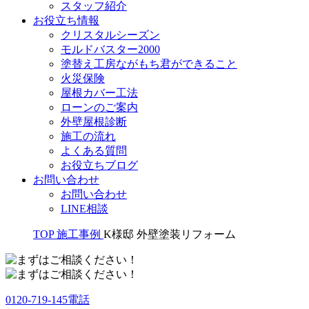
スタッフ紹介
お役立ち情報
クリスタルシーズン
モルドバスター2000
塗替え工房ながもち君ができること
火災保険
屋根カバー工法
ローンのご案内
外壁屋根診断
施工の流れ
よくある質問
お役立ちブログ
お問い合わせ
お問い合わせ
LINE相談
TOP
施工事例
K様邸 外壁塗装リフォーム
0120-719-145
電話