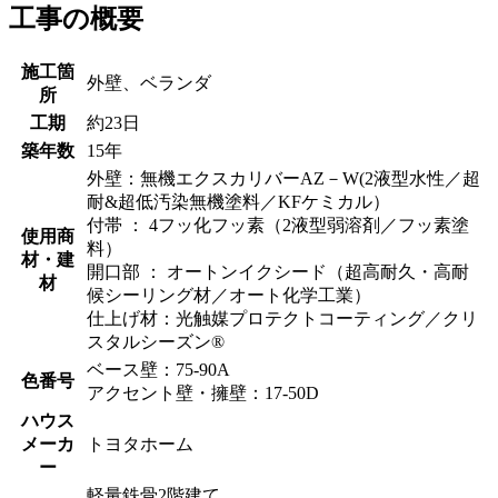
工事の概要
施工箇
外壁、ベランダ
所
工期
約23日
築年数
15年
外壁：無機エクスカリバーAZ－W(2液型水性／超
耐&超低汚染無機塗料／KFケミカル）
付帯 ： 4フッ化フッ素（2液型弱溶剤／フッ素塗
使用商
料）
材・建
開口部 ： オートンイクシード（超高耐久・高耐
材
候シーリング材／オート化学工業）
仕上げ材：光触媒プロテクトコーティング／クリ
スタルシーズン®
ベース壁：75-90A
色番号
アクセント壁・擁壁：17-50D
ハウス
メーカ
トヨタホーム
ー
軽量鉄骨2階建て