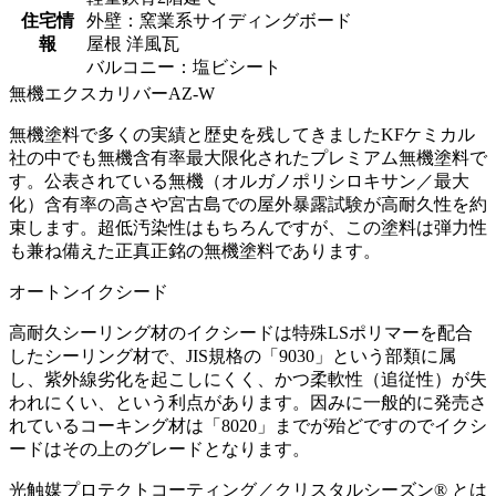
住宅情
外壁：窯業系サイディングボード
報
屋根 洋風瓦
バルコニー：塩ビシート
無機エクスカリバーAZ-W
無機塗料で多くの実績と歴史を残してきましたKFケミカル
社の中でも無機含有率最大限化されたプレミアム無機塗料で
す。公表されている無機（オルガノポリシロキサン／最大
化）含有率の高さや宮古島での屋外暴露試験が高耐久性を約
束します。超低汚染性はもちろんですが、この塗料は弾力性
も兼ね備えた正真正銘の無機塗料であります。
オートンイクシード
高耐久シーリング材のイクシードは特殊LSポリマーを配合
したシーリング材で、JIS規格の「9030」という部類に属
し、紫外線劣化を起こしにくく、かつ柔軟性（追従性）が失
われにくい、という利点があります。因みに一般的に発売さ
れているコーキング材は「8020」までが殆どですのでイクシ
ードはその上のグレードとなります。
光触媒プロテクトコーティング／クリスタルシーズン® とは