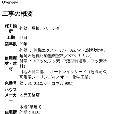
Overview
工事の概要
施工箇
外壁、屋根、ベランダ
所
工期
27日
築年数
29年
外壁 ： 無機エクスカリバーAZ-W（2液型水性／
超耐＆超低汚染無機塗料／KFケミカル）
使用商
付帯 ： 4フッ化フッ素（2液型弱溶剤／フッ素塗
材・建
料）
材
目地＆開口部 ： オートンイクシード（超高耐久・
高耐候シーリング材／オート化学工業）
色番号
壁：SC-01(ニットコウ22-90C）
ハウス
メーカ
地元工務店
ー
木造2階建て
住宅情
外壁：ALC