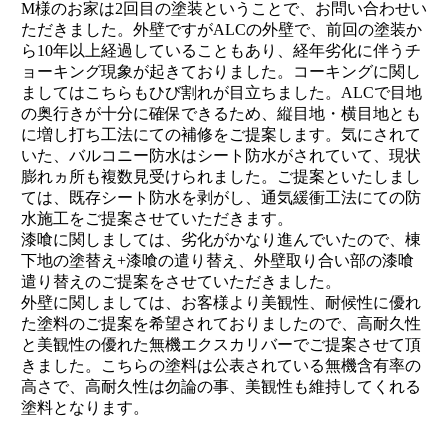
M様のお家は2回目の塗装ということで、お問い合わせい
ただきました。外壁ですがALCの外壁で、前回の塗装か
ら10年以上経過していることもあり、経年劣化に伴うチ
ョーキング現象が起きておりました。コーキングに関し
ましてはこちらもひび割れが目立ちました。ALCで目地
の奥行きが十分に確保できるため、縦目地・横目地とも
に増し打ち工法にての補修をご提案します。気にされて
いた、バルコニー防水はシート防水がされていて、現状
膨れヵ所も複数見受けられました。ご提案といたしまし
ては、既存シート防水を剥がし、通気緩衝工法にての防
水施工をご提案させていただきます。
漆喰に関しましては、劣化がかなり進んでいたので、棟
下地の塗替え+漆喰の遣り替え、外壁取り合い部の漆喰
遣り替えのご提案をさせていただきました。
外壁に関しましては、お客様より美観性、耐候性に優れ
た塗料のご提案を希望されておりましたので、高耐久性
と美観性の優れた無機エクスカリバーでご提案させて頂
きました。こちらの塗料は公表されている無機含有率の
高さで、高耐久性は勿論の事、美観性も維持してくれる
塗料となります。