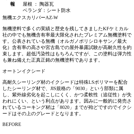
報
屋根 ： 陶器瓦
ベランダ：シート防水
無機エクスカリバーAZ-W
無機塗料で多くの実績と歴史を残してきましたKFケミカル
社の中でも無機含有率最大限化されたプレミアム無機塗料で
す。公表されている無機（オルガノポリシロキサン／最大
化）含有率の高さや宮古島での屋外暴露試験が高耐久性を約
束します。超低汚染性はもちろんですが、この塗料は弾力性
も兼ね備えた正真正銘の無機塗料であります。
オートンイクシード
高耐久シーリング材のイクシードは特殊LSポリマーを配合
したシーリング材で、JIS規格の「9030」という部類に属
し、紫外線劣化を起こしにくく、かつ柔軟性（追従性）が失
われにくい、という利点があります。因みに一般的に発売さ
れているコーキング材は「8020」までが殆どですのでイクシ
ードはその上のグレードとなります。
BEFORE