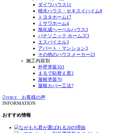
ダイワハウス
11
積水ハウス・セキスイハイム
8
トヨタホーム
17
ミサワホーム
4
旭化成ヘーベルハウス
3
パナソニック ホームズ
3
エスバイエル
3
アパート・マンション
3
その他のハウスメーカー
23
施工内容別
外壁塗装
103
まるで貼替え君
2
屋根塗装
70
屋根カバー工法
7
お客様の声
VOICE
INFORMATION
おすすめ情報