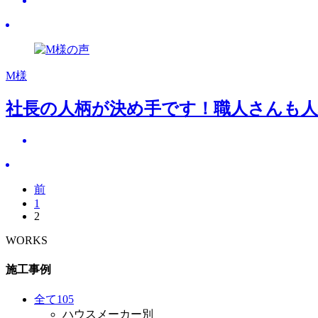
M様
社長の人柄が決め手です！職人さんも人
前
1
2
WORKS
施工事例
全て
105
ハウスメーカー別