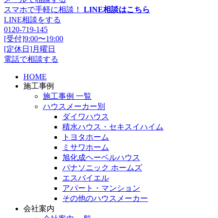
スマホで手軽に相談！
LINE相談はこちら
LINE相談をする
0120-719-145
[受付]9:00〜19:00
[定休日]月曜日
電話で相談する
HOME
施工事例
施工事例 一覧
ハウスメーカー別
ダイワハウス
積水ハウス・セキスイハイム
トヨタホーム
ミサワホーム
旭化成ヘーベルハウス
パナソニック ホームズ
エスバイエル
アパート・マンション
その他のハウスメーカー
会社案内