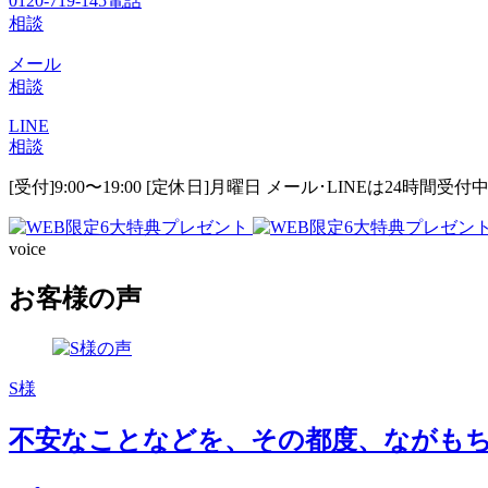
0120-719-145
電話
相談
メール
相談
LINE
相談
[受付]9:00〜19:00 [定休日]月曜日
メール･LINEは24時間受付
voice
お客様の声
S様
不安なことなどを、その都度、ながも