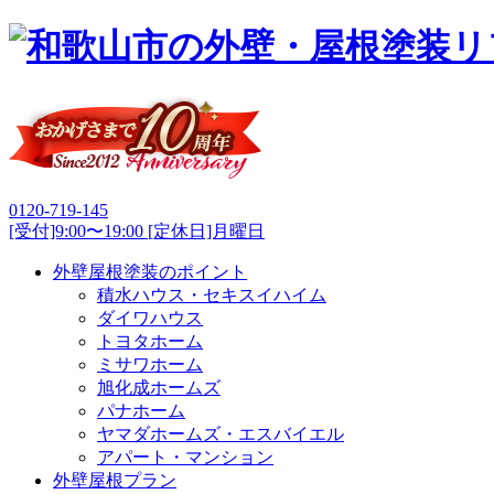
0120-719-145
[受付]9:00〜19:00 [定休日]月曜日
外壁屋根塗装のポイント
積水ハウス・セキスイハイム
ダイワハウス
トヨタホーム
ミサワホーム
旭化成ホームズ
パナホーム
ヤマダホームズ・エスバイエル
アパート・マンション
外壁屋根プラン